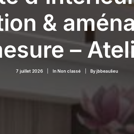
tion & amén
esure – Atel
7 juillet 2026
|
In
Non classé
|
By
jbbeaulieu