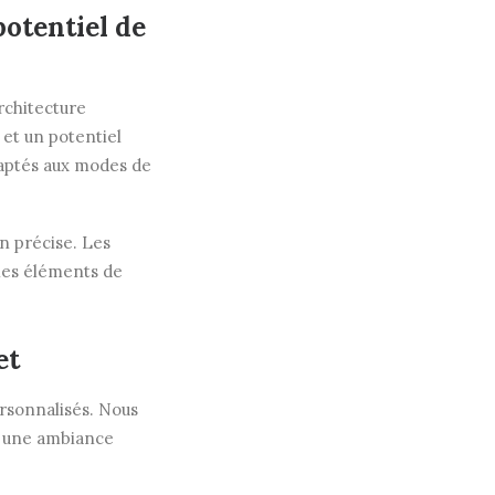
potentiel de
rchitecture
 et un potentiel
daptés aux modes de
n précise. Les
bles éléments de
et
rsonnalisés. Nous
éer une ambiance