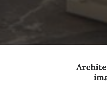
Architec
ima