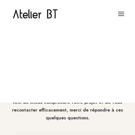
Architecture intérieure
Architecture intérieure professionnelle
Nous contacter
Aménagement extérieur
Conception 3D sur mesure
Merci pour votre intérêt.
Afin de mieux comprendre votre projet et de vous
recontacter efficacement, merci de répondre à ces
quelques questions.