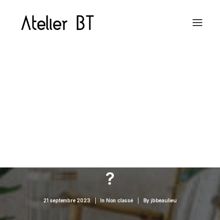
Architecture intérieure
Architecture intérieure professionnelle
Aménagement extérieur
Conception 3D sur mesure
Comment Entretenir
les Plantes d'Intérieur
?
21 septembre 2023
|
In
Non classé
|
By
jbbeaulieu